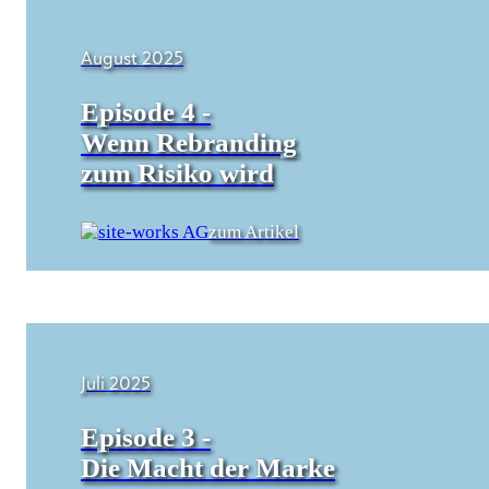
August 2025
Episode 4 -
Wenn Rebranding
zum Risiko wird
zum Artikel
Juli 2025
Episode 3 -
Die Macht der Marke