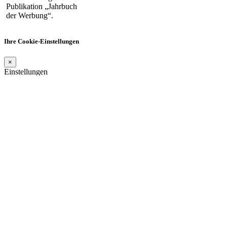
Ihre Cookie-Einstellungen
×
Einstellungen
Cookies
Cookie Regeln
Wir bitten um Ihre Zustimmung, Ihre Daten für die folgenden
Zwecke zu verwenden:
Erforderliche
Erforderliche Cookies gestatten Ihnen den Zugriff auf die
notwendigen Funktionen der Website. Sie können Sie über
Einstellungen in Ihrem Browser löschen, sind dann jedoch nicht in
der Lage, die Website ohne diese Cookies richtig zu nutzen.
Erfassung der Besucherzahlen
Erfassung der Besucherzahlen Cookies ermöglichen es uns, den
Datenverkehr, Trends und die Nutzung zu analysieren und auf der